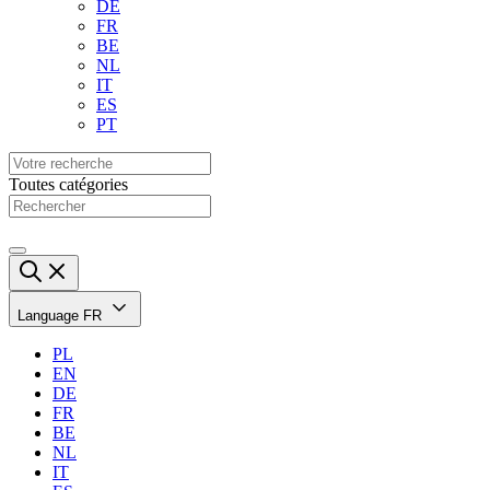
DE
FR
BE
NL
IT
ES
PT
Toutes catégories
Language
FR
PL
EN
DE
FR
BE
NL
IT