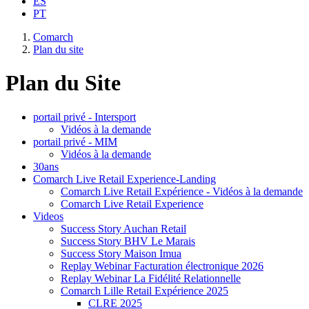
ES
PT
Comarch
Plan du site
Plan du Site
portail privé - Intersport
Vidéos à la demande
portail privé - MIM
Vidéos à la demande
30ans
Comarch Live Retail Experience-Landing
Comarch Live Retail Expérience - Vidéos à la demande
Comarch Live Retail Experience
Videos
Success Story Auchan Retail
Success Story BHV Le Marais
Success Story Maison Imua
Replay Webinar Facturation électronique 2026
Replay Webinar La Fidélité Relationnelle
Comarch Lille Retail Expérience 2025
CLRE 2025