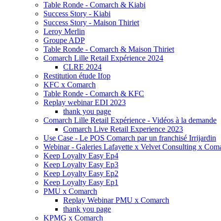
Table Ronde - Comarch & Kiabi
Success Story - Kiabi
Success Story - Maison Thiriet
Leroy Merlin
Groupe ADP
Table Ronde - Comarch & Maison Thiriet
Comarch Lille Retail Expérience 2024
CLRE 2024
Restitution étude Ifop
KFC x Comarch
Table Ronde - Comarch & KFC
Replay webinar EDI 2023
thank you page
Comarch Lille Retail Expérience - Vidéos à la demande
Comarch Live Retail Experience 2023
Use Case - Le POS Comarch par un franchisé Irrijardin
Webinar - Galeries Lafayette x Velvet Consulting x Com
Keep Loyalty Easy Ep4
Keep Loyalty Easy Ep3
Keep Loyalty Easy Ep2
Keep Loyalty Easy Ep1
PMU x Comarch
Replay Webinar PMU x Comarch
thank you page
KPMG x Comarch