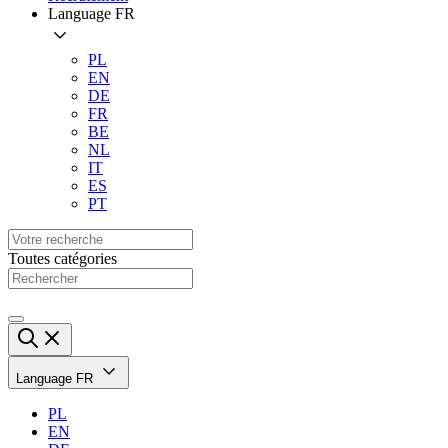
Language
FR
PL
EN
DE
FR
BE
NL
IT
ES
PT
Toutes catégories
Language
FR
PL
EN