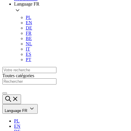
Language
FR
PL
EN
DE
FR
BE
NL
IT
ES
PT
Toutes catégories
Language
FR
PL
EN