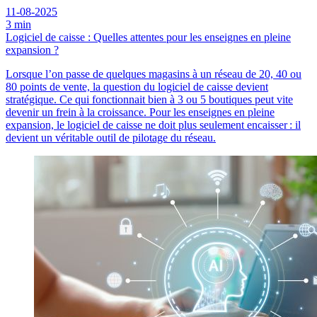
11-08-2025
3 min
Logiciel de caisse : Quelles attentes pour les enseignes en pleine
expansion ?
Lorsque l’on passe de quelques magasins à un réseau de 20, 40 ou
80 points de vente, la question du logiciel de caisse devient
stratégique. Ce qui fonctionnait bien à 3 ou 5 boutiques peut vite
devenir un frein à la croissance. Pour les enseignes en pleine
expansion, le logiciel de caisse ne doit plus seulement encaisser : il
devient un véritable outil de pilotage du réseau.