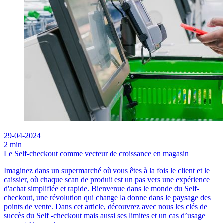
29-04-2024
2 min
Le Self-checkout comme vecteur de croissance en magasin
Imaginez dans un supermarché où vous êtes à la fois le client et le
caissier, où chaque scan de produit est un pas vers une expérience
d'achat simplifiée et rapide. Bienvenue dans le monde du Self-
checkout, une révolution qui change la donne dans le paysage des
points de vente. Dans cet article, découvrez avec nous les clés de
succès du Self -checkout mais aussi ses limites et un cas d’usage