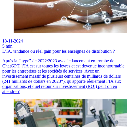
18-11-2024
5 min
L’IA, tendance ou réel gain pour les enseignes de distribution ?
Après la "hype" de 2022/2023 avec le lancement en trombe de
ChatGPT, l’IA est sur toutes les lèvres et est devenue incontournable
pour les entreprises et les sociétés de services. Avec un
investissement massif de plusieurs centaines de milliards de dollars
(241 milliards de dollars en 2023*), qu'apporte réellement l’IA aux
organisations, et quel retour sur investissement (ROI) peut-on en
attendre ?