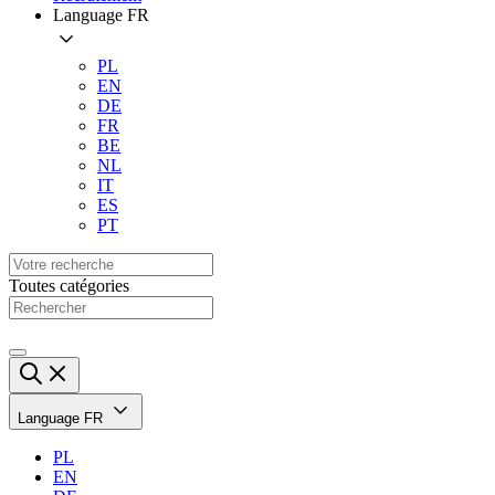
Language
FR
PL
EN
DE
FR
BE
NL
IT
ES
PT
Toutes catégories
Language
FR
PL
EN