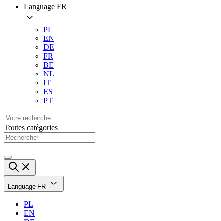
Language
FR
PL
EN
DE
FR
BE
NL
IT
ES
PT
Toutes catégories
Language
FR
PL
EN