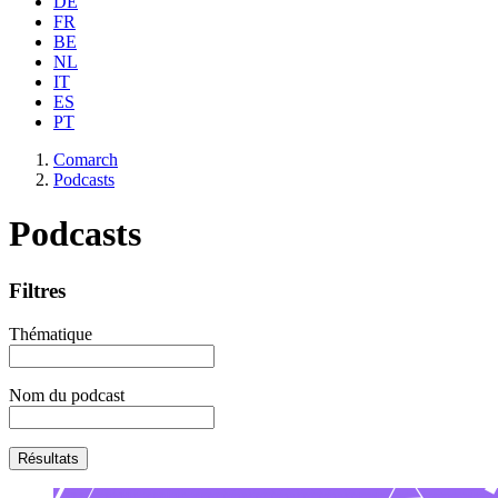
DE
FR
BE
NL
IT
ES
PT
Comarch
Podcasts
Podcasts
Filtres
Thématique
Nom du podcast
Résultats