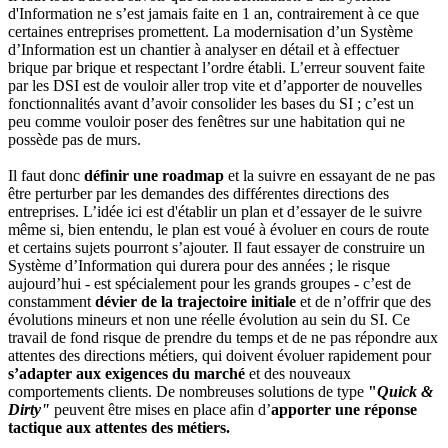
d'Information ne s’est jamais faite en 1 an, contrairement à ce que
certaines entreprises promettent. La modernisation d’un Système
d’Information est un chantier à analyser en détail et à effectuer
brique par brique et respectant l’ordre établi. L’erreur souvent faite
par les DSI est de vouloir aller trop vite et d’apporter de nouvelles
fonctionnalités avant d’avoir consolider les bases du SI ; c’est un
peu comme vouloir poser des fenêtres sur une habitation qui ne
possède pas de murs.
Il faut donc
définir une roadmap
et la suivre en essayant de ne pas
être perturber par les demandes des différentes directions des
entreprises. L’idée ici est d'établir un plan et d’essayer de le suivre
même si, bien entendu, le plan est voué à évoluer en cours de route
et certains sujets pourront s’ajouter. Il faut essayer de construire un
Système d’Information qui durera pour des années ; le risque
aujourd’hui - est spécialement pour les grands groupes - c’est de
constamment
dévier de la trajectoire initiale
et de n’offrir que des
évolutions mineurs et non une réelle évolution au sein du SI. Ce
travail de fond risque de prendre du temps et de ne pas répondre aux
attentes des directions métiers, qui doivent évoluer rapidement pour
s’adapter aux exigences du marché
et des nouveaux
comportements clients. De nombreuses solutions de type
"
Quick &
Dirty"
peuvent être mises en place afin d’
apporter une réponse
tactique aux attentes des métiers.