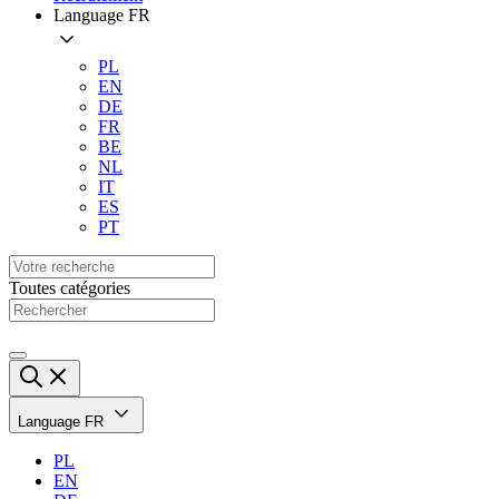
Language
FR
PL
EN
DE
FR
BE
NL
IT
ES
PT
Toutes catégories
Language
FR
PL
EN