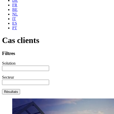
DE
FR
BE
NL
IT
ES
PT
Cas clients
Filtres
Solution
Secteur
Résultats