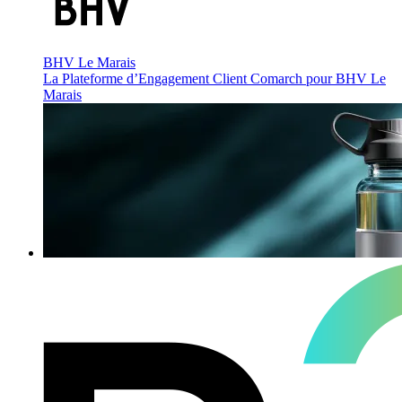
BHV Le Marais
La Plateforme d’Engagement Client Comarch pour BHV Le
Marais