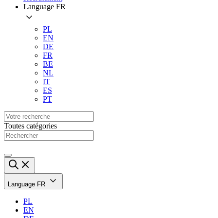
Language
FR
PL
EN
DE
FR
BE
NL
IT
ES
PT
Toutes catégories
Language
FR
PL
EN