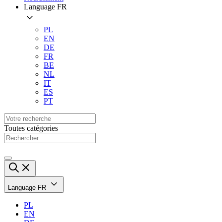
Language
FR
PL
EN
DE
FR
BE
NL
IT
ES
PT
Toutes catégories
Language
FR
PL
EN