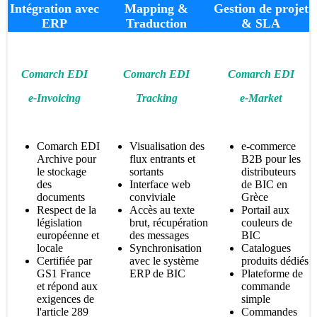
Intégration avec
Mapping &
Gestion de projet
ERP
Traduction
& SLA
Comarch EDI
Comarch EDI
Comarch EDI
e-Invoicing
Tracking
e-Market
Comarch EDI
Visualisation des
e-commerce
Archive pour
flux entrants et
B2B pour les
le stockage
sortants
distributeurs
des
Interface web
de BIC en
documents
conviviale
Grèce
Respect de la
Accès au texte
Portail aux
législation
brut, récupération
couleurs de
européenne et
des messages
BIC
locale
Synchronisation
Catalogues
Certifiée par
avec le système
produits dédiés
GS1 France
ERP de BIC
Plateforme de
et répond aux
commande
exigences de
simple
l'article 289
Commandes