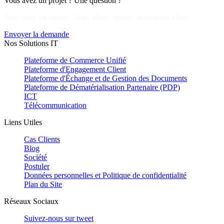
Vous avez un projet ? Une question ?
Vous avez un besoin. Nous allons trouver la solution idéale.
Envoyer la demande
Nos Solutions IT
Plateforme de Commerce Unifié
Plateforme d'Engagement Client
Plateforme d'Échange et de Gestion des Documents
Plateforme de Dématérialisation Partenaire (PDP)
ICT
Télécommunication
Liens Utiles
Cas Clients
Blog
Société
Postuler
Données personnelles et Politique de confidentialité
Plan du Site
Réseaux Sociaux
Suivez-nous sur
tweet