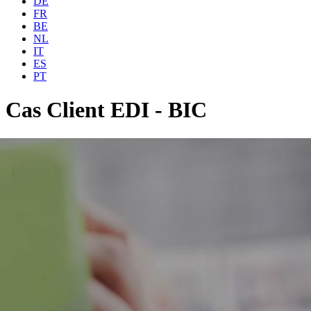
DE
FR
BE
NL
IT
ES
PT
Cas Client EDI - BIC