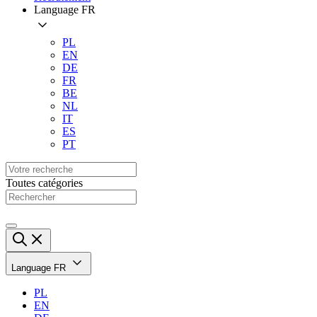
Language
FR
PL
EN
DE
FR
BE
NL
IT
ES
PT
Toutes catégories
Language
FR
PL
EN