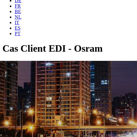
DE
FR
BE
NL
IT
ES
PT
Cas Client EDI - Osram