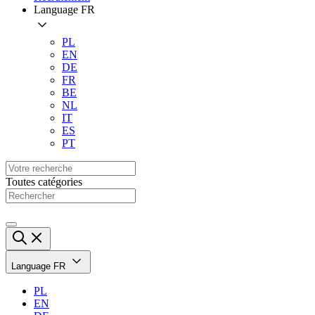
Language
FR
PL
EN
DE
FR
BE
NL
IT
ES
PT
Toutes catégories
Language
FR
PL
EN