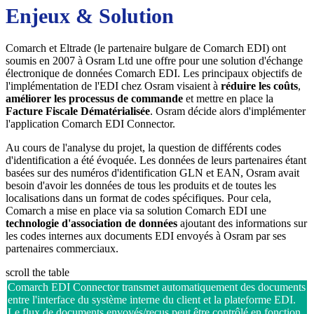
Enjeux & Solution
Comarch et Eltrade (le partenaire bulgare de Comarch EDI) ont
soumis en 2007 à Osram Ltd une offre pour une solution d'échange
électronique de données Comarch EDI. Les principaux objectifs de
l'implémentation de l'EDI chez Osram visaient à
réduire les coûts
,
améliorer les processus de commande
et mettre en place la
Facture Fiscale Dématérialisée
. Osram décide alors d'implémenter
l'application Comarch EDI Connector.
Au cours de l'analyse du projet, la question de différents codes
d'identification a été évoquée. Les données de leurs partenaires étant
basées sur des numéros d'identification GLN et EAN, Osram avait
besoin d'avoir les données de tous les produits et de toutes les
localisations dans un format de codes spécifiques. Pour cela,
Comarch a mise en place via sa solution Comarch EDI une
technologie d'association de données
ajoutant des informations sur
les codes internes aux documents EDI envoyés à Osram par ses
partenaires commerciaux.
scroll the table
Comarch EDI Connector transmet automatiquement des documents
entre l'interface du système interne du client et la plateforme EDI.
Le flux de documents envoyés/reçus peut être contrôlé en fonction