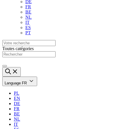
DE
FR
BE
NL
IT
ES
PT
Toutes catégories
Language
FR
PL
EN
DE
FR
BE
NL
IT