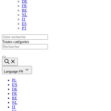
DE
FR
BE
NL
IT
ES
PT
Toutes catégories
Language
FR
PL
EN
DE
FR
BE
NL
IT