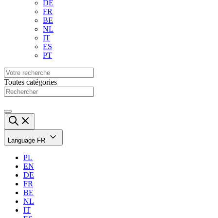
DE
FR
BE
NL
IT
ES
PT
Toutes catégories
Language
FR
PL
EN
DE
FR
BE
NL
IT