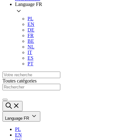
Language
FR
PL
EN
DE
FR
BE
NL
IT
ES
PT
Toutes catégories
Language
FR
PL
EN