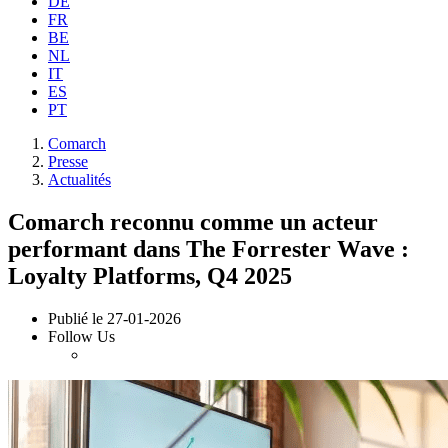
DE
FR
BE
NL
IT
ES
PT
Comarch
Presse
Actualités
Comarch reconnu comme un acteur
performant dans The Forrester Wave :
Loyalty Platforms, Q4 2025
Publié le
27-01-2026
Follow Us