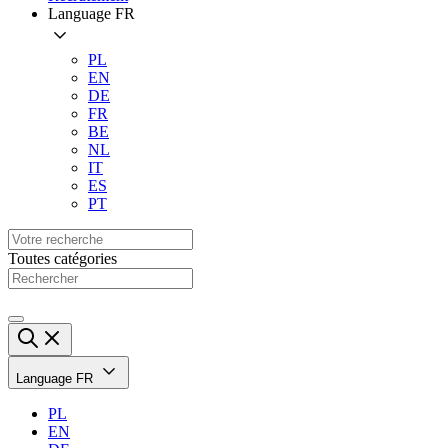
Language
FR
PL
EN
DE
FR
BE
NL
IT
ES
PT
Toutes catégories
Language
FR
PL
EN