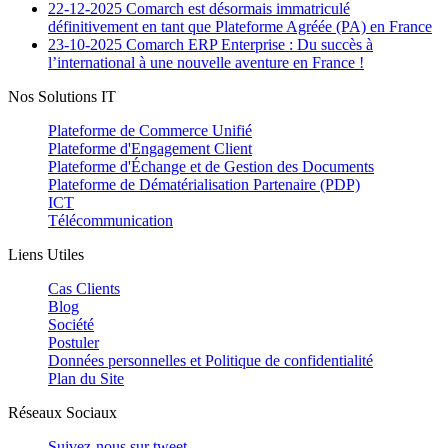
22-12-2025
Comarch est désormais immatriculé
définitivement en tant que Plateforme Agréée (PA) en France
23-10-2025
Comarch ERP Enterprise : Du succès à
l’international à une nouvelle aventure en France !
Nos Solutions IT
Plateforme de Commerce Unifié
Plateforme d'Engagement Client
Plateforme d'Échange et de Gestion des Documents
Plateforme de Dématérialisation Partenaire (PDP)
ICT
Télécommunication
Liens Utiles
Cas Clients
Blog
Société
Postuler
Données personnelles et Politique de confidentialité
Plan du Site
Réseaux Sociaux
Suivez-nous sur
tweet