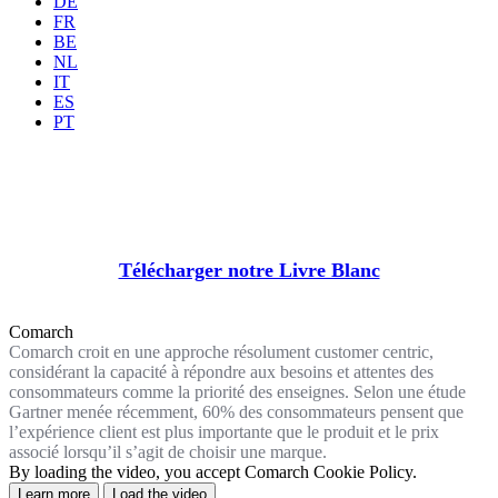
DE
FR
BE
NL
IT
ES
PT
Merci d'avoir rempli notre formulaire !
Télécharger notre Livre Blanc
Comarch
Comarch croit en une approche résolument customer centric,
considérant la capacité à répondre aux besoins et attentes des
consommateurs comme la priorité des enseignes. Selon une étude
Gartner menée récemment, 60% des consommateurs pensent que
l’expérience client est plus importante que le produit et le prix
associé lorsqu’il s’agit de choisir une marque.
By loading the video, you accept Comarch Cookie Policy.
Learn more
Load the video