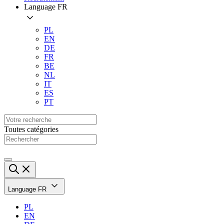
Language
FR
PL
EN
DE
FR
BE
NL
IT
ES
PT
Toutes catégories
Language
FR
PL
EN