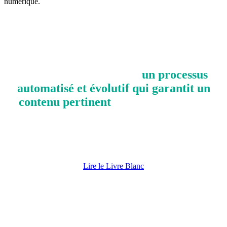
numérique.
"Les techniques d'apprentissage
automatique ont transformé des exercices
manuels et fastidieux en
un processus
automatisé et évolutif qui garantit un
contenu pertinent
; invoquant ainsi le
comportement souhaité de la part des
membres fidèles."
Lire le Livre Blanc