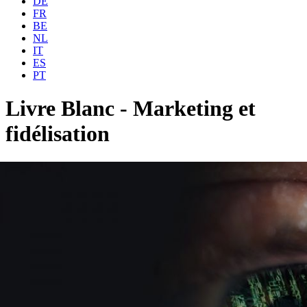
DE
FR
BE
NL
IT
ES
PT
Livre Blanc - Marketing et
fidélisation