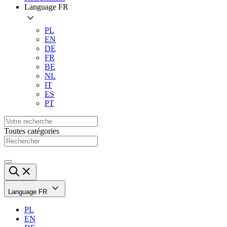
Language
FR
PL
EN
DE
FR
BE
NL
IT
ES
PT
Toutes catégories
Language
FR
PL
EN