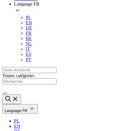
Language
FR
PL
EN
DE
FR
BE
NL
IT
ES
PT
Toutes catégories
Language
FR
PL
EN