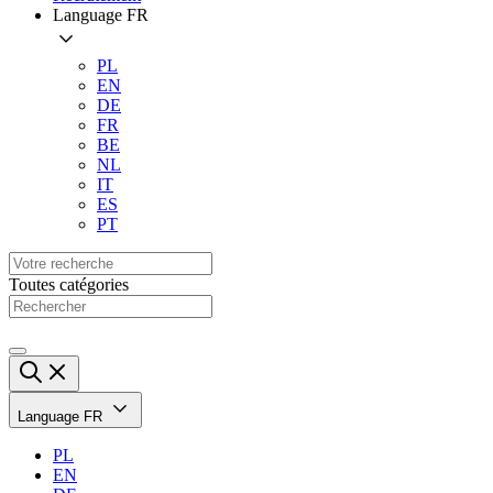
Language
FR
PL
EN
DE
FR
BE
NL
IT
ES
PT
Toutes catégories
Language
FR
PL
EN