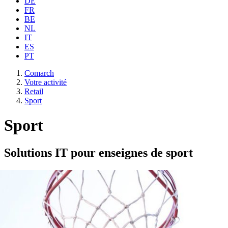
DE
FR
BE
NL
IT
ES
PT
Comarch
Votre activité
Retail
Sport
Sport
Solutions IT pour enseignes de sport