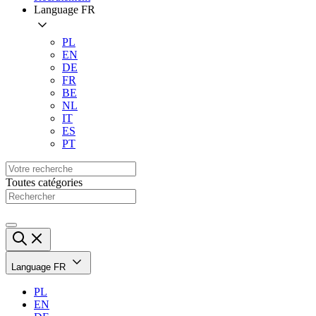
Language
FR
PL
EN
DE
FR
BE
NL
IT
ES
PT
Toutes catégories
Language
FR
PL
EN