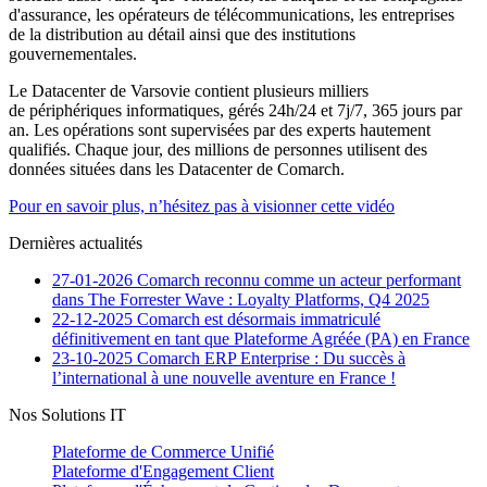
d'assurance, les opérateurs de télécommunications, les entreprises
de la distribution au détail ainsi que des institutions
gouvernementales.
Le Datacenter de Varsovie contient plusieurs milliers
de périphériques informatiques, gérés 24h/24 et 7j/7, 365 jours par
an. Les opérations sont supervisées par des experts hautement
qualifiés. Chaque jour, des millions de personnes utilisent des
données situées dans les Datacenter de Comarch.
Pour en savoir plus, n’hésitez pas à visionner cette vidéo
Dernières actualités
27-01-2026
Comarch reconnu comme un acteur performant
dans The Forrester Wave : Loyalty Platforms, Q4 2025
22-12-2025
Comarch est désormais immatriculé
définitivement en tant que Plateforme Agréée (PA) en France
23-10-2025
Comarch ERP Enterprise : Du succès à
l’international à une nouvelle aventure en France !
Nos Solutions IT
Plateforme de Commerce Unifié
Plateforme d'Engagement Client