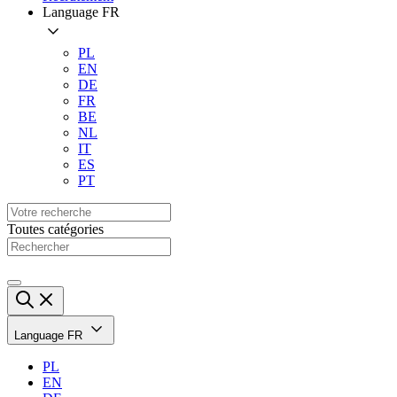
Language
FR
PL
EN
DE
FR
BE
NL
IT
ES
PT
Toutes catégories
Language
FR
PL
EN