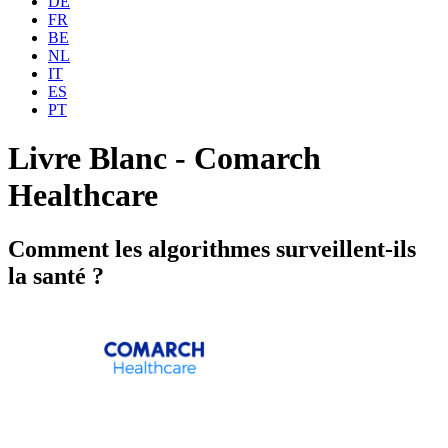
DE
FR
BE
NL
IT
ES
PT
Livre Blanc - Comarch
Healthcare
Comment les algorithmes surveillent-ils
la santé ?