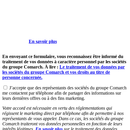
acceptez de recevoir - par e-mail - les communications commerciales
non sollicitées et de marketing direct contenues dans notre
newsletter. Sur la base de votre accord, les sociétés du groupe
Comarch traiteront vos données personnelles pour vous envoyer des
informations par le biais de newsletter. Vous pouvez retirer votre
accord à tout moment, cependant ce retrait n’affectera pas la licéité
du traitement de vos données personnelles effectuées antérieurement
à votre retrait.
En savoir plus
sur le traitement des données
personnelles par les sociétés du groupe Comarch.
En envoyant ce formulaire, vous reconnaissez être informé du
traitement de vos données à caractère personnel par les sociétés
du groupe Comarch. À lire :
Le traitement de vos données par
les sociétés du groupe Comarch et vos droits au titre de
personne concernée.
J’accepte que des représentants des sociétés du groupe Comarch
me contactent par téléphone afin de partager des informations sur
leurs dernières offres ou à des fins marketing.
Votre accord est nécessaire en vertu des réglementations qui
régissent le marketing direct par téléphone afin de permettre à nos
représentants de vous appeler. Dans ce cas, les sociétés du groupe
Comarch traiteront vos données personnelles en fonction de leurs
intérêts légitimes.
En savoir plus
sur le traitement des données