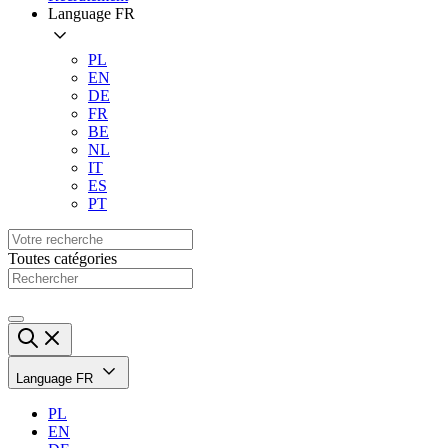
Language
FR
PL
EN
DE
FR
BE
NL
IT
ES
PT
Toutes catégories
Language
FR
PL
EN