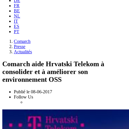
DE
FR
BE
NL
IT
ES
PT
Comarch
Presse
Actualités
Comarch aide Hrvatski Telekom à
consolider et à améliorer son
environnement OSS
Publié le
08-06-2017
Follow Us