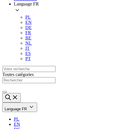
Language
FR
PL
EN
DE
FR
BE
NL
IT
ES
PT
Toutes catégories
Language
FR
PL
EN