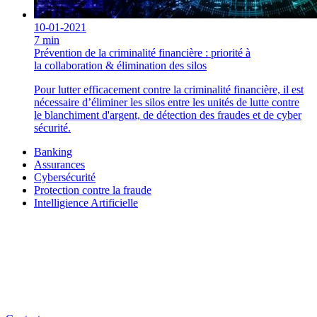
10-01-2021
7 min
Prévention de la criminalité financière : priorité à
la collaboration & élimination des silos
Pour lutter efficacement contre la criminalité financière, il est
nécessaire d’éliminer les silos entre les unités de lutte contre
le blanchiment d'argent, de détection des fraudes et de cyber
sécurité.
Banking
Assurances
Cybersécurité
Protection contre la fraude
Intelligience Artificielle
Besoin d'un conseil ou plus
d'informations ?
Partagez-nous votre projet et nous construirons avec vous la solution
idéale.