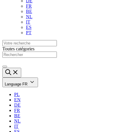
DE
FR
BE
NL
IT
ES
PT
Toutes catégories
Language
FR
PL
EN
DE
FR
BE
NL
IT
ES