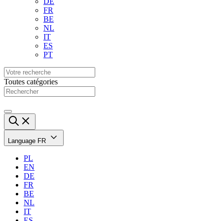
DE
FR
BE
NL
IT
ES
PT
Toutes catégories
Language
FR
PL
EN
DE
FR
BE
NL
IT
ES