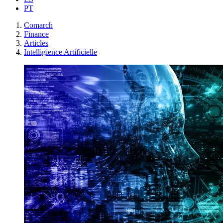
PT
Comarch
Finance
Articles
Intelligience Artificielle