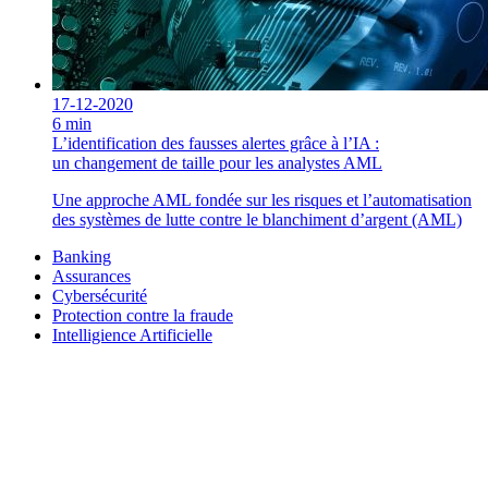
17-12-2020
6 min
L’identification des fausses alertes grâce à l’IA :
un changement de taille pour les analystes AML
Une approche AML fondée sur les risques et l’automatisation
des systèmes de lutte contre le blanchiment d’argent (AML)
Banking
Assurances
Cybersécurité
Protection contre la fraude
Intelligience Artificielle
Besoin d'un conseil ou plus
d'informations ?
Partagez-nous votre projet et nous construirons avec vous la solution
idéale.