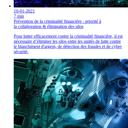
10-01-2021
7 min
Prévention de la criminalité financière : priorité à
la collaboration & élimination des silos
Pour lutter efficacement contre la criminalité financière, il est
nécessaire d’éliminer les silos entre les unités de lutte contre
le blanchiment d'argent, de détection des fraudes et de cyber
sécurité.