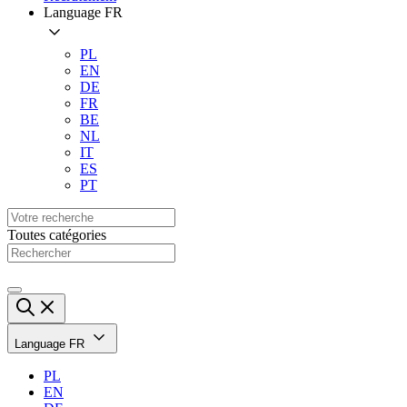
Language
FR
PL
EN
DE
FR
BE
NL
IT
ES
PT
Toutes catégories
Language
FR
PL
EN