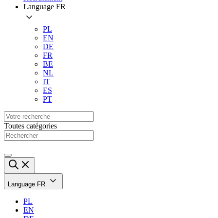
Language
FR
PL
EN
DE
FR
BE
NL
IT
ES
PT
Toutes catégories
Language
FR
PL
EN