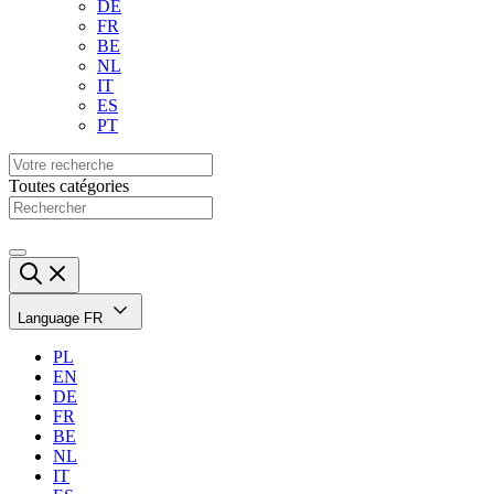
DE
FR
BE
NL
IT
ES
PT
Toutes catégories
Language
FR
PL
EN
DE
FR
BE
NL
IT