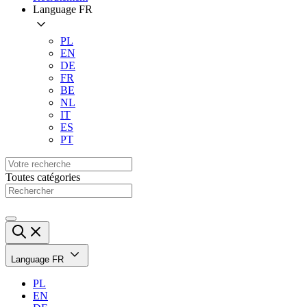
Language
FR
PL
EN
DE
FR
BE
NL
IT
ES
PT
Toutes catégories
Language
FR
PL
EN