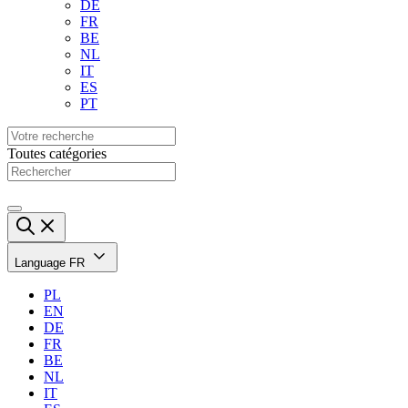
DE
FR
BE
NL
IT
ES
PT
Toutes catégories
Language
FR
PL
EN
DE
FR
BE
NL
IT