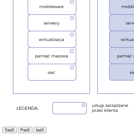
SaaS
PaaS
IaaS