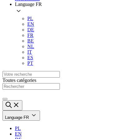
Language
FR
PL
EN
DE
FR
BE
NL
IT
ES
PT
Toutes catégories
Language
FR
PL
EN