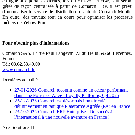
en ligne aux portails externes, tels qu’Amazon et eBay, qui seront
gérés de façon centralisée à partir de Comarch ERP, il est prévu
d'automatiser le service de distribution à l'aide de Comarch Mobile.
En outre, des travaux sont en cours pour optimiser les processus
métiers de Yellow Point.
Pour obtenir plus d'informations
Comarch SAS, 17 rue Paul Langevin, ZI du Hellu 59260 Lezennes,
France
Tél: 03.62.53.49.00
www.comarch.fr
Dernières actualités
27-01-2026
Comarch reconnu comme un acteur performant
dans The Forrester Wave : Loyalty Platforms, Q4 2025
22-12-2025
Comarch est désormais immatriculé
définitivement en tant que Plateforme Agréée (PA) en France
23-10-2025
Comarch ERP Enterprise : Du succès à
l’international à une nouvelle aventure en France !
Nos Solutions IT