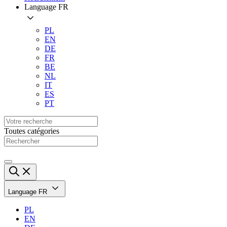
Language
FR
PL
EN
DE
FR
BE
NL
IT
ES
PT
Toutes catégories
Language
FR
PL
EN