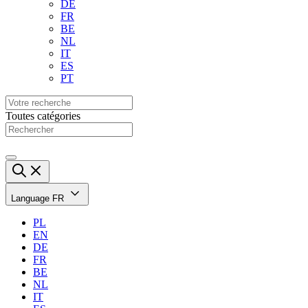
DE
FR
BE
NL
IT
ES
PT
Toutes catégories
Language
FR
PL
EN
DE
FR
BE
NL
IT