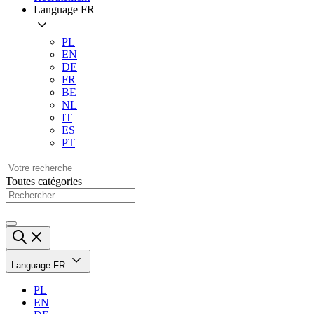
Language
FR
PL
EN
DE
FR
BE
NL
IT
ES
PT
Toutes catégories
Language
FR
PL
EN