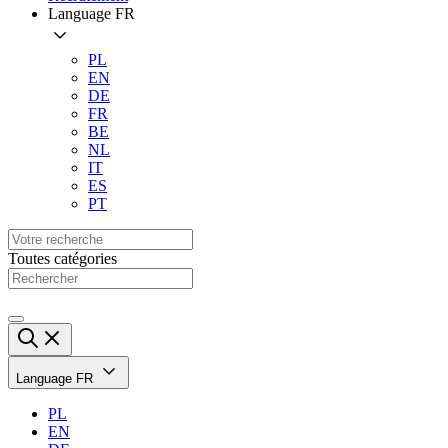
Language
FR
PL
EN
DE
FR
BE
NL
IT
ES
PT
Toutes catégories
Language
FR
PL
EN