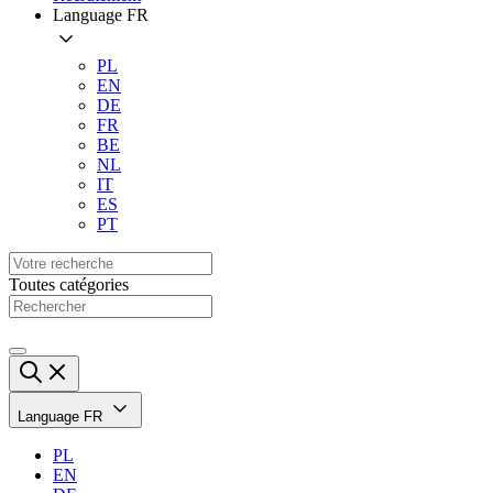
Language
FR
PL
EN
DE
FR
BE
NL
IT
ES
PT
Toutes catégories
Language
FR
PL
EN