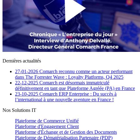
Dernières actualités
27-01-2026
Comarch reconnu comme un acteur performant
dans The Forrester Wave : Loyalty Platforms, Q4 2025
22-12-2025
Comarch est désormais immatriculé
définitivement en tant que Plateforme Agréée (PA) en France
23-10-2025
Comarch ERP Enterprise : Du succès à
l’international à une nouvelle aventure en France !
Nos Solutions IT
Plateforme de Commerce Unifié
Plateforme d'Engagement Client
Plateforme d'Échange et de Gestion des Documents
Plateforme de Dématérialisation Partenaire (PDP)