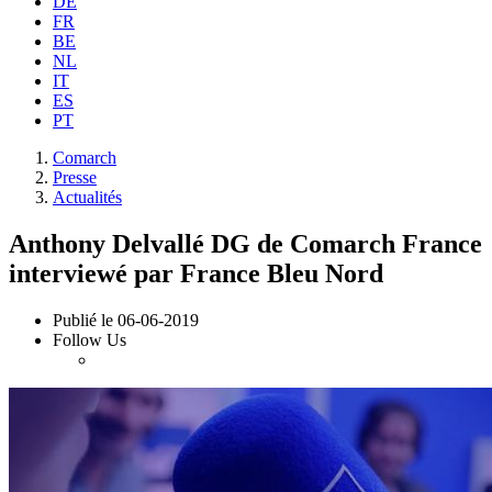
DE
FR
BE
NL
IT
ES
PT
Comarch
Presse
Actualités
Anthony Delvallé DG de Comarch France
interviewé par France Bleu Nord
Publié le
06-06-2019
Follow Us