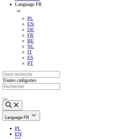
Language
FR
PL
EN
DE
FR
BE
NL
IT
ES
PT
Toutes catégories
Language
FR
PL
EN