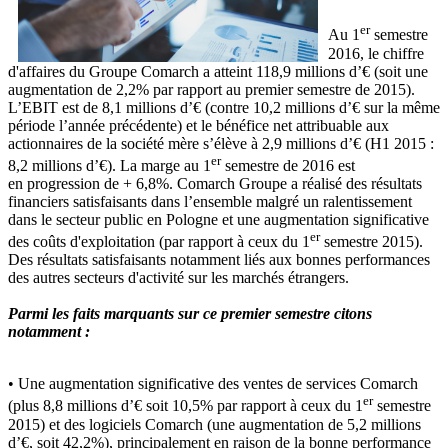
er
Au 1
semestre
2016, le chiffre
d'affaires du Groupe Comarch a atteint 118,9 millions d’€ (soit une
augmentation de 2,2% par rapport au premier semestre de 2015).
L’EBIT est de 8,1 millions d’€ (contre 10,2 millions d’€ sur la même
période l’année précédente) et le bénéfice net attribuable aux
actionnaires de la société mère s’élève à 2,9 millions d’€ (H1 2015 :
er
8,2 millions d’€). La marge au 1
semestre de 2016 est
en progression de + 6,8%. Comarch Groupe a réalisé des résultats
financiers satisfaisants dans l’ensemble malgré un ralentissement
dans le secteur public en Pologne et une augmentation significative
er
des coûts d'exploitation (par rapport à ceux du 1
semestre 2015).
Des résultats satisfaisants notamment liés aux bonnes performances
des autres secteurs d'activité sur les marchés étrangers.
Parmi les faits marquants sur ce premier semestre citons
notamment :
• Une augmentation significative des ventes de services Comarch
e
r
(plus 8,8 millions d’€ soit 10,5% par rapport à ceux du 1
semestre
2015) et des logiciels Comarch (une augmentation de 5,2 millions
d’€, soit 42,2%), principalement en raison de la bonne performance