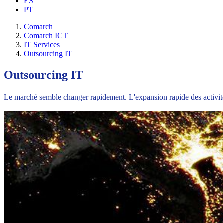
ES
PT
Comarch
Comarch ICT
IT Services
Outsourcing IT
Outsourcing IT
Le marché semble changer rapidement. L'expansion rapide des activité