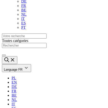
DE
FR
BE
NL
IT
ES
PT
Toutes catégories
Language
FR
PL
EN
DE
FR
BE
NL
IT