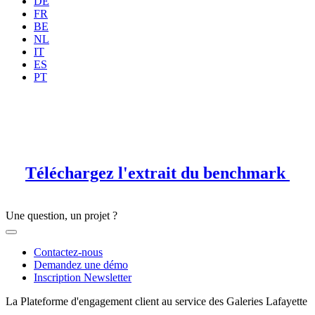
DE
FR
BE
NL
IT
ES
PT
Merci d'avoir rempli notre formulaire !
Téléchargez l'extrait du benchmark
Une question, un projet ?
Contactez-nous
Demandez une démo
Inscription Newsletter
La Plateforme d'engagement client au service des Galeries Lafayette