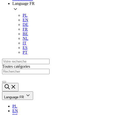
Language
FR
PL
EN
DE
FR
BE
NL
IT
ES
PT
Toutes catégories
Language
FR
PL
EN