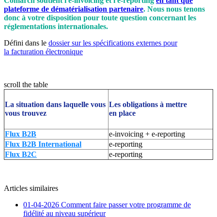
Comarch soutient l'e-invoicing et l'e-reporting
en tant que
plateforme de dématérialisation partenaire
. Nous nous tenons
donc à votre disposition pour toute question concernant les
réglementations internationales.
Défini dans le
dossier sur les spécifications externes pour
la facturation électronique
scroll the table
La situation dans laquelle vous
Les obligations à mettre
vous trouvez
en place
Flux B2B
e-invoicing + e-reporting
Flux B2B International
e-reporting
Flux B2C
e-reporting
Articles similaires
01-04-2026
Comment faire passer votre programme de
fidélité au niveau supérieur