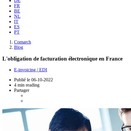
DE
FR
BE
NL
IT
ES
PT
Comarch
Blog
L'obligation de facturation électronique en France
E-invoicing / EDI
Publié le
06-10-2022
4 min reading
Partager