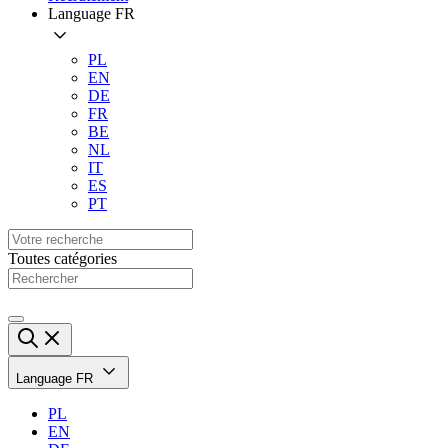
Language
FR
PL
EN
DE
FR
BE
NL
IT
ES
PT
Toutes catégories
Language
FR
PL
EN