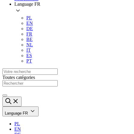
Language
FR
PL
EN
DE
FR
BE
NL
IT
ES
PT
Toutes catégories
Language
FR
PL
EN