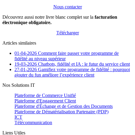
Nous contacter
Découvrez aussi notre livre blanc complet sur la
facturation
électronique obligatoire.
Télécharger
Articles similaires
01-04-2026
Comment faire passer votre programme de
fidélité au niveau supérieur
19-03-2026
Chatbots, fidélité et IA : le futur du service client
27-01-2026
Gamifiez votre programme de fidélité : pourquoi
ajouter du fun améliore l’expérience client
Nos Solutions IT
Plateforme de Commerce Unifié
Plateforme d'Engagement Client
Plateforme d'Échange et de Gestion des Documents
Plateforme de Dématérialisation Partenaire (PDP)
ICT
Télécommunication
Liens Utiles