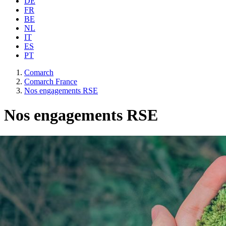
DE
FR
BE
NL
IT
ES
PT
Comarch
Comarch France
Nos engagements RSE
Nos engagements RSE