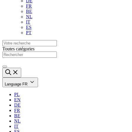
DE
FR
BE
NL
IT
ES
PT
Toutes catégories
Language
FR
PL
EN
DE
FR
BE
NL
IT
ES