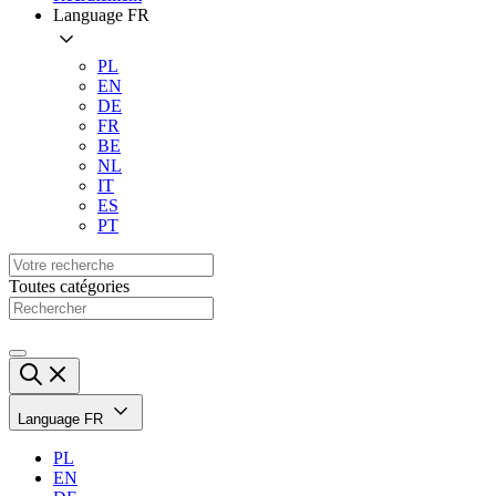
Language
FR
PL
EN
DE
FR
BE
NL
IT
ES
PT
Toutes catégories
Language
FR
PL
EN