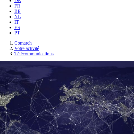
DE
FR
BE
NL
IT
ES
PT
Comarch
Votre activité
Télécommunications