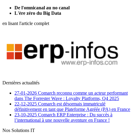
De l'omnicanal au no canal
L'ère zéro du Big Data
en lisant l'article complet
Dernières actualités
27-01-2026
Comarch reconnu comme un acteur performant
dans The Forrester Wave : Loyalty Platforms, Q4 2025
22-12-2025
Comarch est désormais immatriculé
définitivement en tant que Plateforme Agréée (PA) en France
23-10-2025
Comarch ERP Enterprise : Du succès à
l’international à une nouvelle aventure en France !
Nos Solutions IT