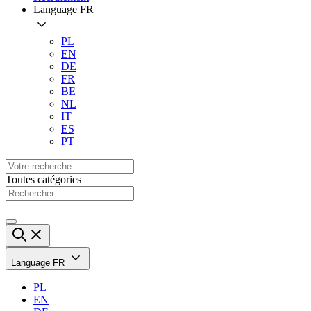
Language
FR
PL
EN
DE
FR
BE
NL
IT
ES
PT
Toutes catégories
Language
FR
PL
EN