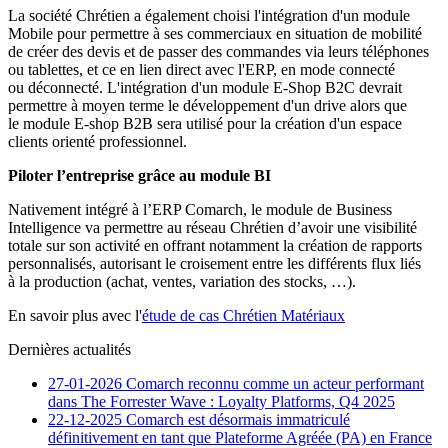
La société Chrétien a également choisi l'intégration d'un module
Mobile pour permettre à ses commerciaux en situation de mobilité
de créer des devis et de passer des commandes via leurs téléphones
ou tablettes, et ce en lien direct avec l'ERP, en mode connecté
ou déconnecté. L'intégration d'un module E-Shop B2C devrait
permettre à moyen terme le développement d'un drive alors que
le module E-shop B2B sera utilisé pour la création d'un espace
clients orienté professionnel.
Piloter l’entreprise grâce au module BI
Nativement intégré à l’ERP Comarch, le module de Business
Intelligence va permettre au réseau Chrétien d’avoir une visibilité
totale sur son activité en offrant notamment la création de rapports
personnalisés, autorisant le croisement entre les différents flux liés
à la production (achat, ventes, variation des stocks, …).
En savoir plus avec l'
étude de cas Chrétien Matériaux
Dernières actualités
27-01-2026
Comarch reconnu comme un acteur performant
dans The Forrester Wave : Loyalty Platforms, Q4 2025
22-12-2025
Comarch est désormais immatriculé
définitivement en tant que Plateforme Agréée (PA) en France