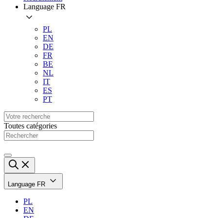
Language
FR
PL
EN
DE
FR
BE
NL
IT
ES
PT
Toutes catégories
Language
FR
PL
EN