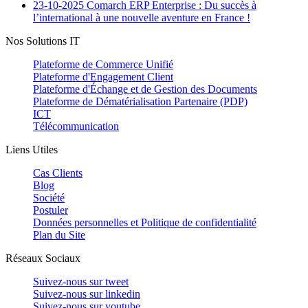
23-10-2025
Comarch ERP Enterprise : Du succès à
l’international à une nouvelle aventure en France !
Nos Solutions IT
Plateforme de Commerce Unifié
Plateforme d'Engagement Client
Plateforme d'Échange et de Gestion des Documents
Plateforme de Dématérialisation Partenaire (PDP)
ICT
Télécommunication
Liens Utiles
Cas Clients
Blog
Société
Postuler
Données personnelles et Politique de confidentialité
Plan du Site
Réseaux Sociaux
Suivez-nous sur
tweet
Suivez-nous sur
linkedin
Suivez-nous sur
youtube