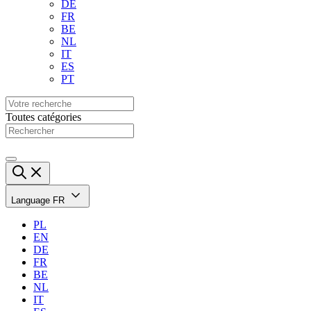
DE
FR
BE
NL
IT
ES
PT
Toutes catégories
Language
FR
PL
EN
DE
FR
BE
NL
IT