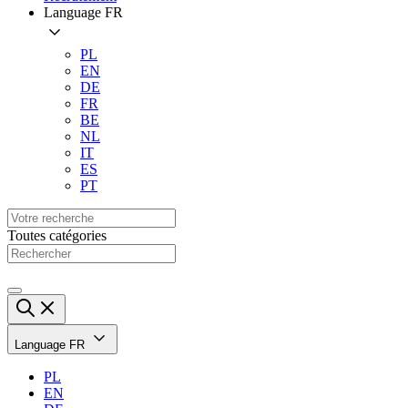
Language
FR
PL
EN
DE
FR
BE
NL
IT
ES
PT
Toutes catégories
Language
FR
PL
EN