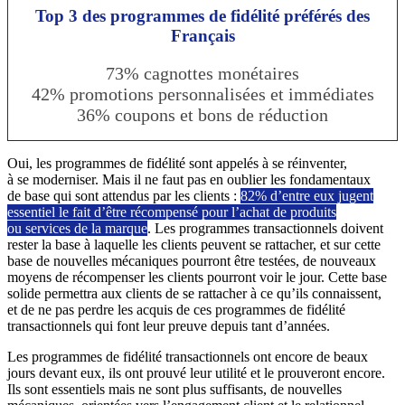
Top 3 des programmes de fidélité préférés des
Français
73% cagnottes monétaires
42% promotions personnalisées et immédiates
36% coupons et bons de réduction
Oui, les programmes de fidélité sont appelés à se réinventer,
à se moderniser. Mais il ne faut pas en oublier les fondamentaux
de base qui sont attendus par les clients :
82% d’entre eux jugent
essentiel le fait d’être récompensé pour l’achat de produits
ou services de la marque
. Les programmes transactionnels doivent
rester la base à laquelle les clients peuvent se rattacher, et sur cette
base de nouvelles mécaniques pourront être testées, de nouveaux
moyens de récompenser les clients pourront voir le jour. Cette base
solide permettra aux clients de se rattacher à ce qu’ils connaissent,
et de ne pas perdre les acquis de ces programmes de fidélité
transactionnels qui font leur preuve depuis tant d’années.
Les programmes de fidélité transactionnels ont encore de beaux
jours devant eux, ils ont prouvé leur utilité et le prouveront encore.
Ils sont essentiels mais ne sont plus suffisants, de nouvelles