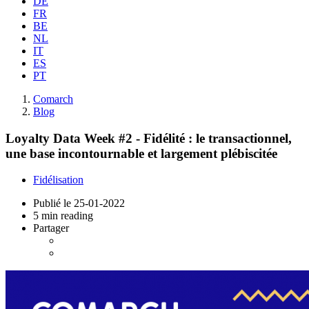
DE
FR
BE
NL
IT
ES
PT
Comarch
Blog
Loyalty Data Week #2 - Fidélité : le transactionnel,
une base incontournable et largement plébiscitée
Fidélisation
Publié le
25-01-2022
5 min reading
Partager