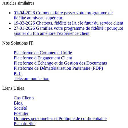
Articles similaires
01-04-2026
Comment faire passer votre programme de
fidélité au niveau supérieur
19-03-2026
Chatbots, fidélité et IA : le futur du service client
27-01-2026
Gamifiez votre programme de fidélité : pourquoi
ajouter du fun améliore l’expérience client
Nos Solutions IT
Plateforme de Commerce Unifié
Plateforme d'Engagement Client
Plateforme d'Échange et de Gestion des Documents
Plateforme de Dématérialisation Partenaire (PDP)
ICT
Télécommunication
Liens Utiles
Cas Clients
Blog
Société
Postuler
Données personnelles et Politique de confidentialité
Plan du Site