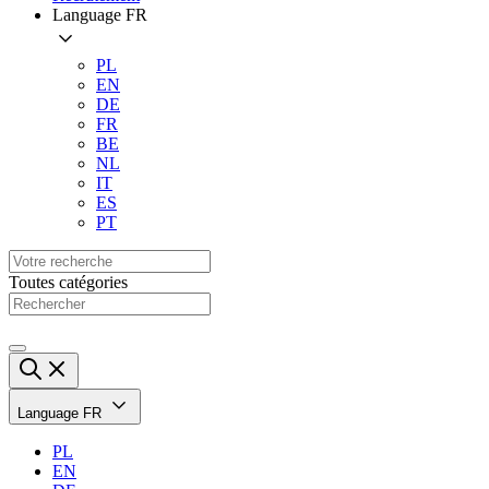
Language
FR
PL
EN
DE
FR
BE
NL
IT
ES
PT
Toutes catégories
Language
FR
PL
EN